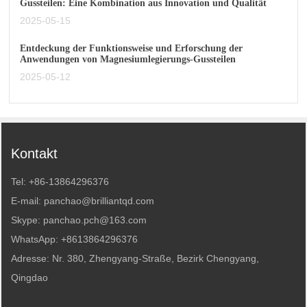
Gussteilen: Eine Kombination aus Innovation und Qualität
2025-05-15
Entdeckung der Funktionsweise und Erforschung der
Anwendungen von Magnesiumlegierungs-Gussteilen
2025-05-12
Kontakt
Tel:
+86-13864296376
E-mail:
panchao@brilliantqd.com
Skype: panchao.pch@163.com
WhatsApp:
+8613864296376
Adresse: Nr. 380, Zhengyang-Straße, Bezirk Chengyang,
Qingdao