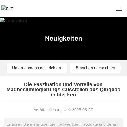
Startseite
Neuigkeiten
Über uns
Neuigkeiten
Unternehmens nachrichten
Branchen nachrichten
Aluminiumlegierung
Die Faszination und Vorteile von
Magnesiumlegierung
Magnesiumlegierungs-Gussteilen aus Qingdao
entdecken
Gerät
Veröffentlichungszeit:
2025-05-27
Kontakt
Erfahren Sie mehr über die hochwertigen Produkte und deren